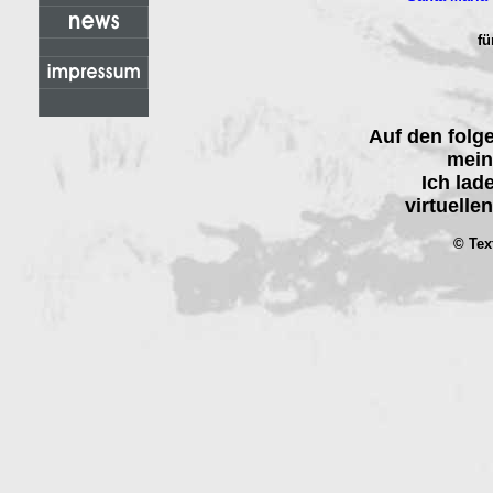
fü
Auf den folg
mein
Ich lad
virtuelle
© Tex